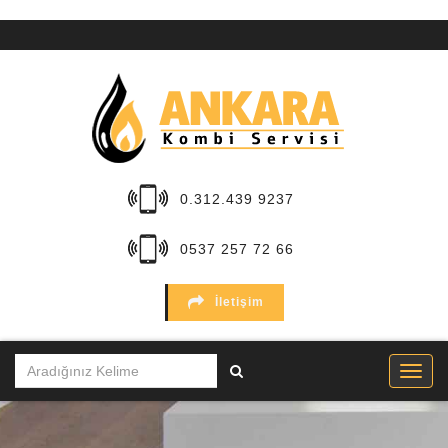
ANA
SAYFA
KURUMSAL
HİZMETLER
0.312.439 9237
BÖLGELER
0537 257 72 66
MARKALAR
İletişim
SERVİSLER
İLETİŞİM