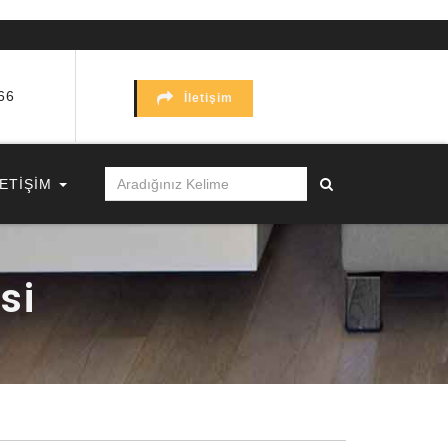
66
İletişim
LETİŞİM
si