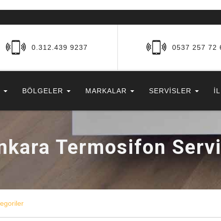
0.312.439 9237
0537 257 72 
R
BÖLGELER
MARKALAR
SERVİSLER
İ
nkara Termosifon Servi
egoriler