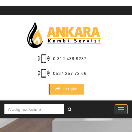
ANA
SAYFA
KURUMSAL
HİZMETLER
0.312.439 9237
BÖLGELER
0537 257 72 66
MARKALAR
İletişim
SERVİSLER
İLETİŞİM