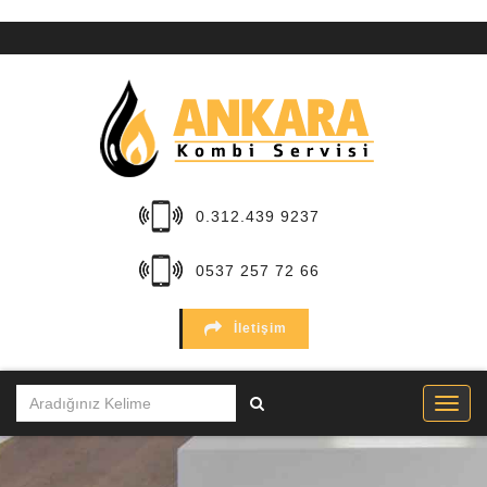
ANA
SAYFA
KURUMSAL
HİZMETLER
0.312.439 9237
BÖLGELER
0537 257 72 66
MARKALAR
İletişim
SERVİSLER
İLETİŞİM