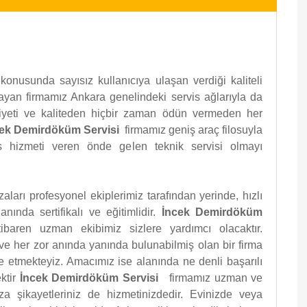
konusunda sayısız kullanıcıya ulaşan verdiği kaliteli
ayan firmamız Ankara genelindeki servis ağlarıyla da
niyeti ve kaliteden hiçbir zaman ödün vermeden her
cek Demirdöküm Servisi
firmamız geniş araç filosuyla
s hizmeti veren önde gelen teknik servisi olmayı
ları profesyonel ekiplerimiz tarafından yerinde, hızlı
anında sertifikalı ve eğitimlidir.
İncek Demirdöküm
itibaren uzman ekibimiz sizlere yardımcı olacaktır.
ve her zor anında yanında bulunabilmiş olan bir firma
 etmekteyiz. Amacımız ise alanında ne denli başarılı
ktir
İncek Demirdöküm Servisi
firmamız uzman ve
a şikayetleriniz de hizmetinizdedir. Evinizde veya