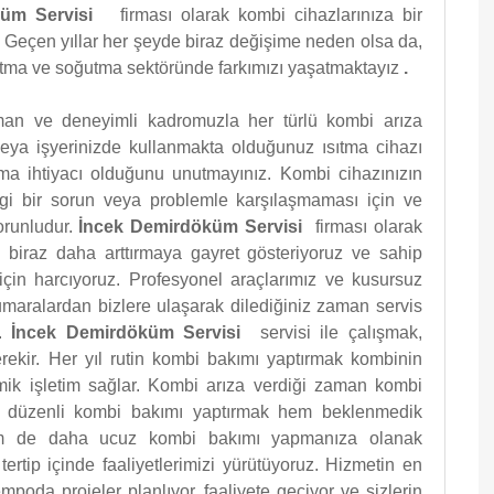
öküm Servisi
firması olarak kombi cihazlarınıza bir
Geçen yıllar her şeyde biraz değişime neden olsa da,
ısıtma ve soğutma sektöründe farkımızı yaşatmaktayız
.
man ve deneyimli kadromuzla her türlü kombi arıza
 veya işyerinizde kullanmakta olduğunuz ısıtma cihazı
ıma ihtiyacı olduğunu unutmayınız. Kombi cihazınızın
gi bir sorun veya problemle karşılaşmaması için ve
zorunludur.
İncek Demirdöküm Servisi
firması olarak
ı biraz daha arttırmaya gayret gösteriyoruz ve sahip
için harcıyoruz. Profesyonel araçlarımız ve kusursuz
numaralardan bizlere ulaşarak dilediğiniz zaman servis
z.
İncek Demirdöküm Servisi
servisi ile çalışmak,
ekir. Her yıl rutin kombi bakımı yaptırmak kombinin
ik işletim sağlar. Kombi arıza verdiği zaman kombi
nda düzenli kombi bakımı yaptırmak hem beklenmedik
m de daha ucuz kombi bakımı yapmanıza olanak
tertip içinde faaliyetlerimizi yürütüyoruz. Hizmetin en
tempoda projeler planlıyor, faaliyete geçiyor ve sizlerin