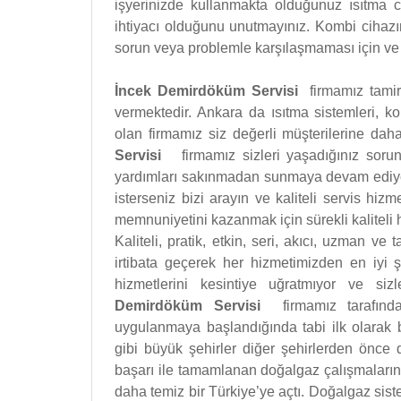
işyerinizde kullanmakta olduğunuz ısıtma c
ihtiyacı olduğunu unutmayınız. Kombi cihazı
sorun veya problemle karşılaşmaması için ve d
İncek Demirdöküm Servisi
firmamız tamir
vermektedir. Ankara da ısıtma sistemleri, k
olan firmamız siz değerli müşterilerine dah
Servisi
firmamız sizleri yaşadığınız sor
yardımları sakınmadan sunmaya devam ediyo
isterseniz bizi arayın ve kaliteli servis hiz
memnuniyetini kazanmak için sürekli kaliteli 
Kaliteli, pratik, etkin, seri, akıcı, uzman ve
irtibata geçerek her hizmetimizden en iyi şe
hizmetlerini kesintiye uğratmıyor ve s
Demirdöküm Servisi
firmamız tarafında
uygulanmaya başlandığında tabi ilk olarak b
gibi büyük şehirler diğer şehirlerden önce 
başarı ile tamamlanan doğalgaz çalışmalarının 
daha temiz bir Türkiye’ye açtı. Doğalgaz sist