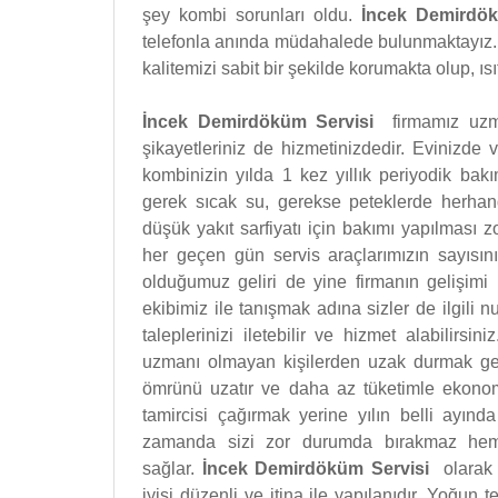
şey kombi sorunları oldu.
İncek Demird
telefonla anında müdahalede bulunmaktayız. 
kalitemizi sabit bir şekilde korumakta olup, 
İncek Demirdöküm Servisi
firmamız uz
şikayetleriniz de hizmetinizdedir. Evinizde
kombinizin yılda 1 kez yıllık periyodik bak
gerek sıcak su, gerekse peteklerde herhan
düşük yakıt sarfiyatı için bakımı yapılması 
her geçen gün servis araçlarımızın sayısın
olduğumuz geliri de yine firmanın gelişimi 
ekibimiz ile tanışmak adına sizler de ilgili 
taleplerinizi iletebilir ve hizmet alabilirsini
uzmanı olmayan kişilerden uzak durmak ger
ömrünü uzatır ve daha az tüketimle ekonom
tamircisi çağırmak yerine yılın belli ayı
zamanda sizi zor durumda bırakmaz he
sağlar.
İncek Demirdöküm Servisi
olarak 
iyisi düzenli ve itina ile yapılanıdır. Yoğun 