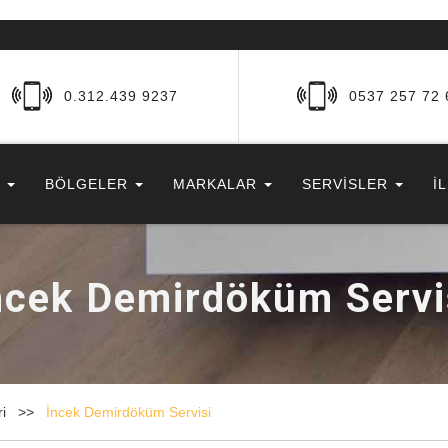
0.312.439 9237
0537 257 72 
R
BÖLGELER
MARKALAR
SERVİSLER
İ
ncek Demirdöküm Servi
ri
İncek Demirdöküm Servisi