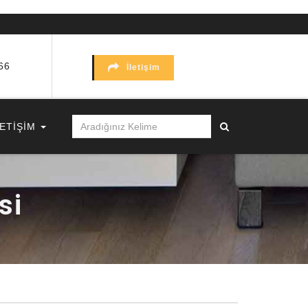
66
İletişim
LETİŞİM
si