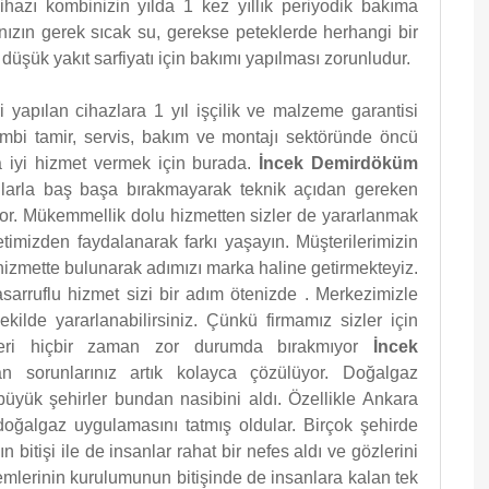
ihazı kombinizin yılda 1 kez yıllık periyodik bakıma
nızın gerek sıcak su, gerekse peteklerde herhangi bir
üşük yakıt sarfiyatı için bakımı yapılması zorunludur.
i yapılan cihazlara 1 yıl işçilik ve malzeme garantisi
ombi tamir, servis, bakım ve montajı sektöründe öncü
a iyi hizmet vermek için burada.
İncek Demirdöküm
unlarla baş başa bırakmayarak teknik açıdan gereken
r. Mükemmellik dolu hizmetten sizler de yararlanmak
metimizden faydalanarak farkı yaşayın. Müşterilerimizin
hizmette bulunarak adımızı marka haline getirmekteyiz.
 tasarruflu hizmet sizi bir adım ötenizde . Merkezimizle
kilde yararlanabilirsiniz. Çünkü firmamız sizler için
izleri hiçbir zaman zor durumda bırakmıyor
İncek
n sorunlarınız artık kolayca çözülüyor. Doğalgaz
üyük şehirler bundan nasibini aldı. Özellikle Ankara
doğalgaz uygulamasını tatmış oldular. Birçok şehirde
bitişi ile de insanlar rahat bir nefes aldı ve gözlerini
emlerinin kurulumunun bitişinde de insanlara kalan tek