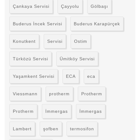
Çankaya Servisi
Çayyolu
Gölbaşı
Buderus İncek Servisi
Buderus Karapürçek
Konutkent
Servisi
Ostim
Türközü Servisi
Ümitköy Servisi
Yaşamkent Servisi
ECA
eca
Viessmann
protherm
Protherm
Protherm
İmmergas
İmmergas
Lambert
şofben
termosifon