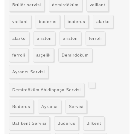
Brülör servisi
demirdöküm
vaillant
vaillant
buderus
buderus
alarko
alarko
ariston
ariston
ferroli
ferroli
arçelik
Demirdöküm
Ayrancı Servisi
Demirdöküm Abidinpaşa Servisi
Buderus
Ayrancı
Servisi
Batıkent Servisi
Buderus
Bilkent