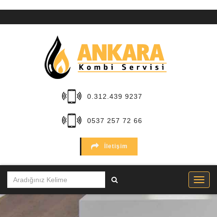
ANA
SAYFA
KURUMSAL
HİZMETLER
0.312.439 9237
BÖLGELER
0537 257 72 66
MARKALAR
İletişim
SERVİSLER
İLETİŞİM