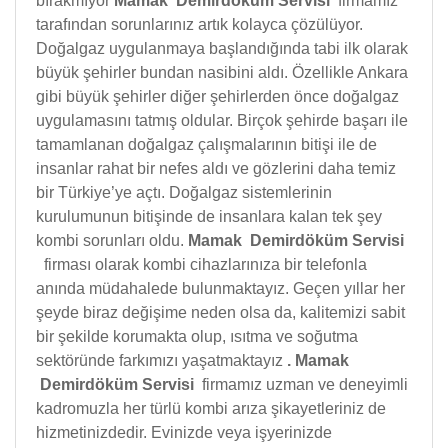
bırakmıyor
Mamak Demirdöküm Servisi
firmamız
tarafından sorunlarınız artık kolayca çözülüyor.
Doğalgaz uygulanmaya başlandığında tabi ilk olarak
büyük şehirler bundan nasibini aldı. Özellikle Ankara
gibi büyük şehirler diğer şehirlerden önce doğalgaz
uygulamasını tatmış oldular. Birçok şehirde başarı ile
tamamlanan doğalgaz çalışmalarının bitişi ile de
insanlar rahat bir nefes aldı ve gözlerini daha temiz
bir Türkiye’ye açtı. Doğalgaz sistemlerinin
kurulumunun bitişinde de insanlara kalan tek şey
kombi sorunları oldu.
Mamak Demirdöküm Servisi
firması olarak kombi cihazlarınıza bir telefonla
anında müdahalede bulunmaktayız. Geçen yıllar her
şeyde biraz değişime neden olsa da, kalitemizi sabit
bir şekilde korumakta olup, ısıtma ve soğutma
sektöründe farkımızı yaşatmaktayız
.
Mamak
Demirdöküm Servisi
firmamız uzman ve deneyimli
kadromuzla her türlü kombi arıza şikayetleriniz de
hizmetinizdedir. Evinizde veya işyerinizde