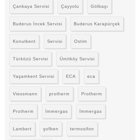
Çankaya Servisi
Çayyolu
Gölbaşı
Buderus İncek Servisi
Buderus Karapürçek
Konutkent
Servisi
Ostim
Türközü Servisi
Ümitköy Servisi
Yaşamkent Servisi
ECA
eca
Viessmann
protherm
Protherm
Protherm
İmmergas
İmmergas
Lambert
şofben
termosifon