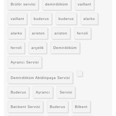
Brülör servisi
demirdöküm
vaillant
vaillant
buderus
buderus
alarko
alarko
ariston
ariston
ferroli
ferroli
arçelik
Demirdöküm
Ayrancı Servisi
Demirdöküm Abidinpaşa Servisi
Buderus
Ayrancı
Servisi
Batıkent Servisi
Buderus
Bilkent