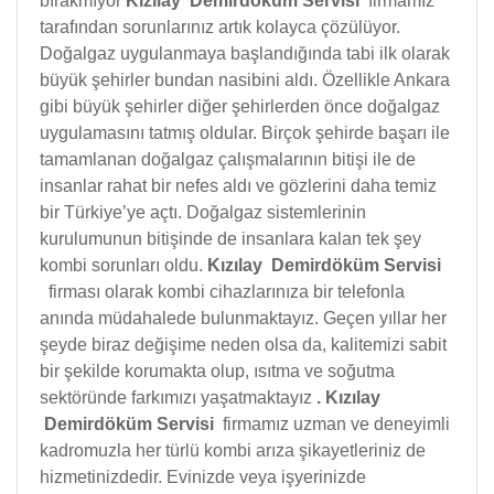
bırakmıyor
Kızılay Demirdöküm Servisi
firmamız
tarafından sorunlarınız artık kolayca çözülüyor.
Doğalgaz uygulanmaya başlandığında tabi ilk olarak
büyük şehirler bundan nasibini aldı. Özellikle Ankara
gibi büyük şehirler diğer şehirlerden önce doğalgaz
uygulamasını tatmış oldular. Birçok şehirde başarı ile
tamamlanan doğalgaz çalışmalarının bitişi ile de
insanlar rahat bir nefes aldı ve gözlerini daha temiz
bir Türkiye’ye açtı. Doğalgaz sistemlerinin
kurulumunun bitişinde de insanlara kalan tek şey
kombi sorunları oldu.
Kızılay Demirdöküm Servisi
firması olarak kombi cihazlarınıza bir telefonla
anında müdahalede bulunmaktayız. Geçen yıllar her
şeyde biraz değişime neden olsa da, kalitemizi sabit
bir şekilde korumakta olup, ısıtma ve soğutma
sektöründe farkımızı yaşatmaktayız
.
Kızılay
Demirdöküm Servisi
firmamız uzman ve deneyimli
kadromuzla her türlü kombi arıza şikayetleriniz de
hizmetinizdedir. Evinizde veya işyerinizde