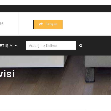
66
İletişim
LETİŞİM
isi