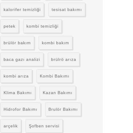
kalorifer temizliği
tesisat bakımı
petek
kombi temizliği
brülör bakım
kombi bakım
baca gazı analizi
brülrö arıza
kombi arıza
Kombi Bakımı
Klima Bakımı
Kazan Bakımı
Hidrofor Bakımı
Brulör Bakımı
arçelik
Şofben servisi