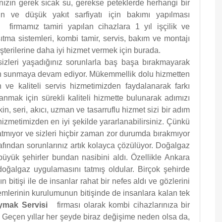
nızın gerek sıcak su, gerekse peteklerde herhangi bir
n ve düşük yakıt sarfiyatı için bakımı yapılması
isi
firmamız tamiri yapılan cihazlara 1 yıl işçilik ve
tma sistemleri, kombi tamir, servis, bakım ve montajı
şterilerine daha iyi hizmet vermek için burada.
sizleri yaşadığınız sorunlarla baş başa bırakmayarak
an sunmaya devam ediyor. Mükemmellik dolu hizmetten
n ve kaliteli servis hizmetimizden faydalanarak farkı
nmak için sürekli kaliteli hizmette bulunarak adımızı
kin, seri, akıcı, uzman ve tasarruflu hizmet sizi bir adım
hizmetimizden en iyi şekilde yararlanabilirsiniz. Çünkü
ğratmıyor ve sizleri hiçbir zaman zor durumda bırakmıyor
afından sorunlarınız artık kolayca çözülüyor. Doğalgaz
üyük şehirler bundan nasibini aldı. Özellikle Ankara
doğalgaz uygulamasını tatmış oldular. Birçok şehirde
bitişi ile de insanlar rahat bir nefes aldı ve gözlerini
emlerinin kurulumunun bitişinde de insanlara kalan tek
Baymak Servisi
firması olarak kombi cihazlarınıza bir
Geçen yıllar her şeyde biraz değişime neden olsa da,