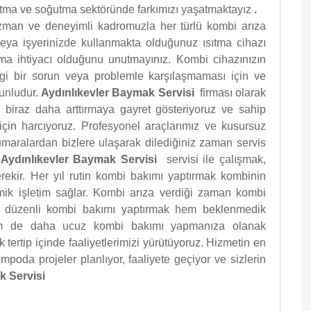
ısıtma ve soğutma sektöründe farkımızı yaşatmaktayız
.
zman ve deneyimli kadromuzla her türlü kombi arıza
 veya işyerinizde kullanmakta olduğunuz ısıtma cihazı
ıma ihtiyacı olduğunu unutmayınız. Kombi cihazınızın
gi bir sorun veya problemle karşılaşmaması için ve
runludur.
Aydınlıkevler Baymak Servisi
firması olarak
ı biraz daha arttırmaya gayret gösteriyoruz ve sahip
için harcıyoruz. Profesyonel araçlarımız ve kusursuz
numaralardan bizlere ulaşarak dilediğiniz zaman servis
.
Aydınlıkevler Baymak Servisi
servisi ile çalışmak,
ekir. Her yıl rutin kombi bakımı yaptırmak kombinin
ik işletim sağlar. Kombi arıza verdiği zaman kombi
nda düzenli kombi bakımı yaptırmak hem beklenmedik
m de daha ucuz kombi bakımı yapmanıza olanak
k tertip içinde faaliyetlerimizi yürütüyoruz. Hizmetin en
tempoda projeler planlıyor, faaliyete geçiyor ve sizlerin
k Servisi