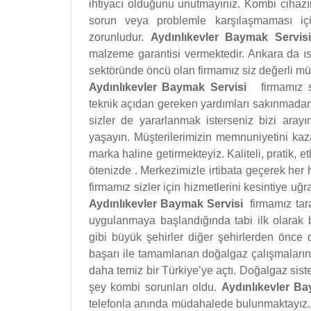
ihtiyacı olduğunu unutmayınız. Kombi cihazı
sorun veya problemle karşılaşmaması içi
zorunludur.
Aydınlıkevler Baymak Serv
malzeme garantisi vermektedir. Ankara da ısı
sektöründe öncü olan firmamız siz değerli mü
Aydınlıkevler Baymak Servisi
firmamız 
teknik açıdan gereken yardımları sakınmad
sizler de yararlanmak isterseniz bizi arayı
yaşayın. Müşterilerimizin memnuniyetini kaza
marka haline getirmekteyiz. Kaliteli, pratik, et
ötenizde . Merkezimizle irtibata geçerek her 
firmamız sizler için hizmetlerini kesintiye u
Aydınlıkevler Baymak Servisi
firmamız tar
uygulanmaya başlandığında tabi ilk olarak b
gibi büyük şehirler diğer şehirlerden önce 
başarı ile tamamlanan doğalgaz çalışmalarının 
daha temiz bir Türkiye’ye açtı. Doğalgaz sist
şey kombi sorunları oldu.
Aydınlıkevler 
telefonla anında müdahalede bulunmaktayız. 