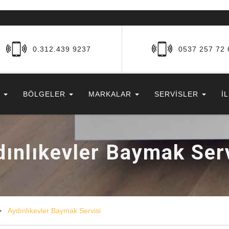
0.312.439 9237
0537 257 72 
R
BÖLGELER
MARKALAR
SERVİSLER
İ
dınlıkevler Baymak Serv
Aydınlıkevler Baymak Servisi