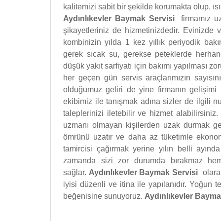
kalitemizi sabit bir şekilde korumakta olup, 
Aydınlıkevler Baymak Servisi
firmamız u
şikayetleriniz de hizmetinizdedir. Evinizde
kombinizin yılda 1 kez yıllık periyodik bak
gerek sıcak su, gerekse peteklerde herhan
düşük yakıt sarfiyatı için bakımı yapılması zo
her geçen gün servis araçlarımızın sayısın
olduğumuz geliri de yine firmanın gelişimi 
ekibimiz ile tanışmak adına sizler de ilgili 
taleplerinizi iletebilir ve hizmet alabilirsiniz
uzmanı olmayan kişilerden uzak durmak ger
ömrünü uzatır ve daha az tüketimle ekonom
tamircisi çağırmak yerine yılın belli ayı
zamanda sizi zor durumda bırakmaz he
sağlar.
Aydınlıkevler Baymak Servisi
olara
iyisi düzenli ve itina ile yapılanıdır. Yoğun 
beğenisine sunuyoruz.
Aydınlıkevler Bayma