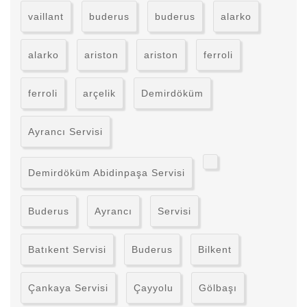
vaillant
buderus
buderus
alarko
alarko
ariston
ariston
ferroli
ferroli
arçelik
Demirdöküm
Ayrancı Servisi
Demirdöküm Abidinpaşa Servisi
Buderus
Ayrancı
Servisi
Batıkent Servisi
Buderus
Bilkent
Çankaya Servisi
Çayyolu
Gölbaşı