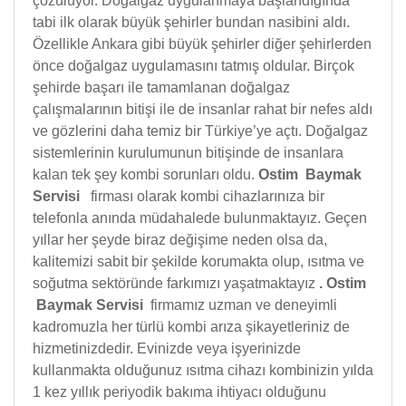
çözülüyor. Doğalgaz uygulanmaya başlandığında
tabi ilk olarak büyük şehirler bundan nasibini aldı.
Özellikle Ankara gibi büyük şehirler diğer şehirlerden
önce doğalgaz uygulamasını tatmış oldular. Birçok
şehirde başarı ile tamamlanan doğalgaz
çalışmalarının bitişi ile de insanlar rahat bir nefes aldı
ve gözlerini daha temiz bir Türkiye’ye açtı. Doğalgaz
sistemlerinin kurulumunun bitişinde de insanlara
kalan tek şey kombi sorunları oldu.
Ostim Baymak
Servisi
firması olarak kombi cihazlarınıza bir
telefonla anında müdahalede bulunmaktayız. Geçen
yıllar her şeyde biraz değişime neden olsa da,
kalitemizi sabit bir şekilde korumakta olup, ısıtma ve
soğutma sektöründe farkımızı yaşatmaktayız
.
Ostim
Baymak Servisi
firmamız uzman ve deneyimli
kadromuzla her türlü kombi arıza şikayetleriniz de
hizmetinizdedir. Evinizde veya işyerinizde
kullanmakta olduğunuz ısıtma cihazı kombinizin yılda
1 kez yıllık periyodik bakıma ihtiyacı olduğunu