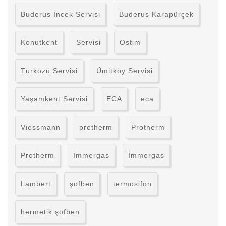
Buderus İncek Servisi
Buderus Karapürçek
Konutkent
Servisi
Ostim
Türközü Servisi
Ümitköy Servisi
Yaşamkent Servisi
ECA
eca
Viessmann
protherm
Protherm
Protherm
İmmergas
İmmergas
Lambert
şofben
termosifon
hermetik şofben