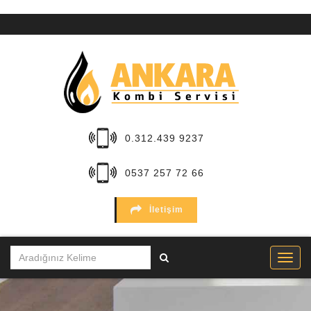
ANA
SAYFA
KURUMSAL
HİZMETLER
0.312.439 9237
BÖLGELER
0537 257 72 66
MARKALAR
İletişim
SERVİSLER
İLETİŞİM