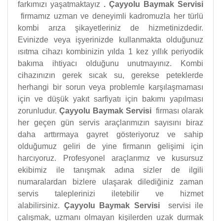
farkımızı yaşatmaktayız
.
Çayyolu Baymak Servisi
firmamız uzman ve deneyimli kadromuzla her türlü
kombi arıza şikayetleriniz de hizmetinizdedir.
Evinizde veya işyerinizde kullanmakta olduğunuz
ısıtma cihazı kombinizin yılda 1 kez yıllık periyodik
bakıma ihtiyacı olduğunu unutmayınız. Kombi
cihazınızın gerek sıcak su, gerekse peteklerde
herhangi bir sorun veya problemle karşılaşmaması
için ve düşük yakıt sarfiyatı için bakımı yapılması
zorunludur.
Çayyolu Baymak Servisi
firması olarak
her geçen gün servis araçlarımızın sayısını biraz
daha arttırmaya gayret gösteriyoruz ve sahip
olduğumuz geliri de yine firmanın gelişimi için
harcıyoruz. Profesyonel araçlarımız ve kusursuz
ekibimiz ile tanışmak adına sizler de ilgili
numaralardan bizlere ulaşarak dilediğiniz zaman
servis taleplerinizi iletebilir ve hizmet
alabilirsiniz.
Çayyolu Baymak Servisi
servisi ile
çalışmak, uzmanı olmayan kişilerden uzak durmak