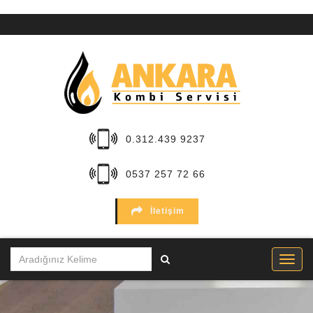
ANA
SAYFA
KURUMSAL
HİZMETLER
0.312.439 9237
BÖLGELER
0537 257 72 66
MARKALAR
İletişim
SERVİSLER
İLETİŞİM