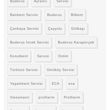
Buderus
Ayrancı
Servisi
Batıkent Servisi
Buderus
Bilkent
Çankaya Servisi
Çayyolu
Gölbaşı
Buderus İncek Servisi
Buderus Karapürçek
Konutkent
Servisi
Ostim
Türközü Servisi
Ümitköy Servisi
Yaşamkent Servisi
ECA
eca
Viessmann
protherm
Protherm