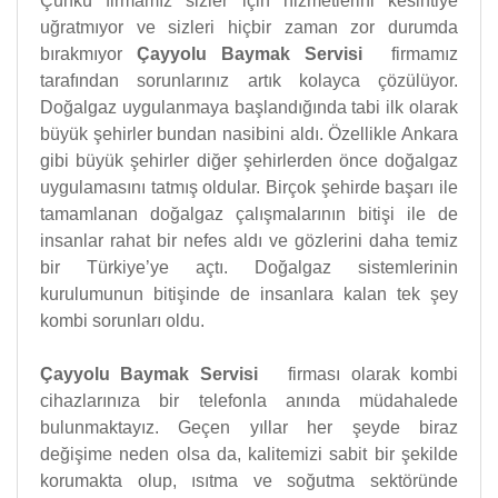
Çünkü firmamız sizler için hizmetlerini kesintiye
uğratmıyor ve sizleri hiçbir zaman zor durumda
bırakmıyor
Çayyolu Baymak Servisi
firmamız
tarafından sorunlarınız artık kolayca çözülüyor.
Doğalgaz uygulanmaya başlandığında tabi ilk olarak
büyük şehirler bundan nasibini aldı. Özellikle Ankara
gibi büyük şehirler diğer şehirlerden önce doğalgaz
uygulamasını tatmış oldular. Birçok şehirde başarı ile
tamamlanan doğalgaz çalışmalarının bitişi ile de
insanlar rahat bir nefes aldı ve gözlerini daha temiz
bir Türkiye’ye açtı. Doğalgaz sistemlerinin
kurulumunun bitişinde de insanlara kalan tek şey
kombi sorunları oldu.
Çayyolu Baymak Servisi
firması olarak kombi
cihazlarınıza bir telefonla anında müdahalede
bulunmaktayız. Geçen yıllar her şeyde biraz
değişime neden olsa da, kalitemizi sabit bir şekilde
korumakta olup, ısıtma ve soğutma sektöründe