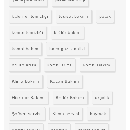
genleşme tankı
petek temizliği
kalorifer temizliği
tesisat bakımı
petek
kombi temizliği
brülör bakım
kombi bakım
baca gazı analizi
brülrö arıza
kombi arıza
Kombi Bakımı
Klima Bakımı
Kazan Bakımı
Hidrofor Bakımı
Brulör Bakımı
arçelik
Şofben servisi
Klima servisi
baymak