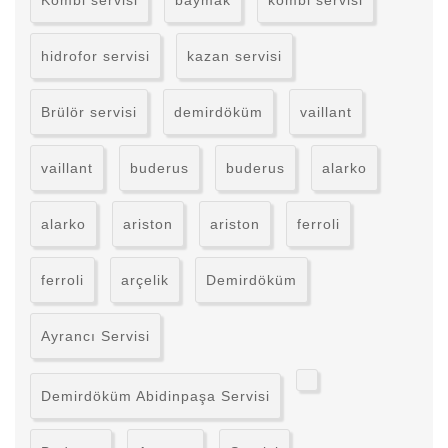
Kombi servisi
baymak
kombi servisi
hidrofor servisi
kazan servisi
Brülör servisi
demirdöküm
vaillant
vaillant
buderus
buderus
alarko
alarko
ariston
ariston
ferroli
ferroli
arçelik
Demirdöküm
Ayrancı Servisi
Demirdöküm Abidinpaşa Servisi