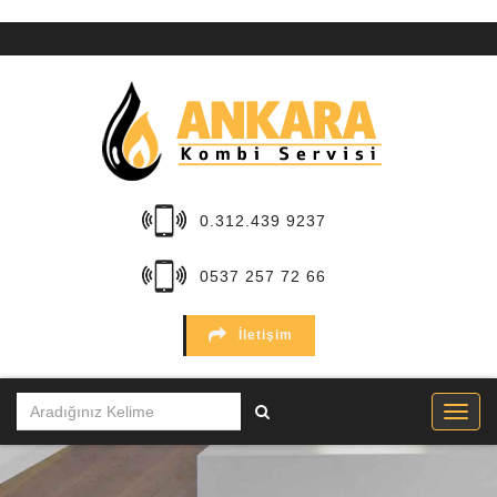
ANA
SAYFA
KURUMSAL
HİZMETLER
0.312.439 9237
BÖLGELER
0537 257 72 66
MARKALAR
İletişim
SERVİSLER
İLETİŞİM