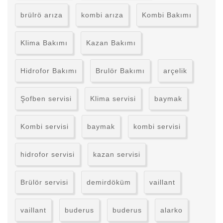
brülrö arıza
kombi arıza
Kombi Bakımı
Klima Bakımı
Kazan Bakımı
Hidrofor Bakımı
Brulör Bakımı
arçelik
Şofben servisi
Klima servisi
baymak
Kombi servisi
baymak
kombi servisi
hidrofor servisi
kazan servisi
Brülör servisi
demirdöküm
vaillant
vaillant
buderus
buderus
alarko