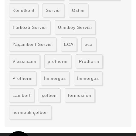
Konutkent
Servisi
Ostim
Türközü Servisi
Ümitköy Servisi
Yaşamkent Servisi
ECA
eca
Viessmann
protherm
Protherm
Protherm
İmmergas
İmmergas
Lambert
şofben
termosifon
hermetik şofben