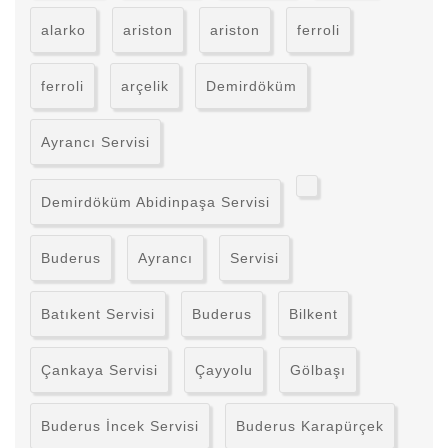
alarko
ariston
ariston
ferroli
ferroli
arçelik
Demirdöküm
Ayrancı Servisi
Demirdöküm Abidinpaşa Servisi
Buderus
Ayrancı
Servisi
Batıkent Servisi
Buderus
Bilkent
Çankaya Servisi
Çayyolu
Gölbaşı
Buderus İncek Servisi
Buderus Karapürçek