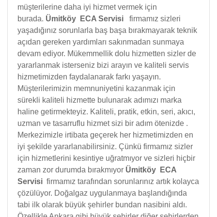
müşterilerine daha iyi hizmet vermek için
burada.
Ümitköy ECA Servisi
firmamız sizleri
yaşadığınız sorunlarla baş başa bırakmayarak teknik
açıdan gereken yardımları sakınmadan sunmaya
devam ediyor. Mükemmellik dolu hizmetten sizler de
yararlanmak isterseniz bizi arayın ve kaliteli servis
hizmetimizden faydalanarak farkı yaşayın.
Müşterilerimizin memnuniyetini kazanmak için
sürekli kaliteli hizmette bulunarak adımızı marka
haline getirmekteyiz. Kaliteli, pratik, etkin, seri, akıcı,
uzman ve tasarruflu hizmet sizi bir adım ötenizde .
Merkezimizle irtibata geçerek her hizmetimizden en
iyi şekilde yararlanabilirsiniz. Çünkü firmamız sizler
için hizmetlerini kesintiye uğratmıyor ve sizleri hiçbir
zaman zor durumda bırakmıyor
Ümitköy ECA
Servisi
firmamız tarafından sorunlarınız artık kolayca
çözülüyor. Doğalgaz uygulanmaya başlandığında
tabi ilk olarak büyük şehirler bundan nasibini aldı.
Özellikle Ankara gibi büyük şehirler diğer şehirlerden