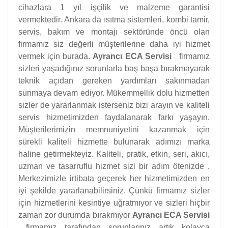
cihazlara 1 yıl işçilik ve malzeme garantisi
vermektedir. Ankara da ısıtma sistemleri, kombi tamir,
servis, bakım ve montajı sektöründe öncü olan
firmamız siz değerli müşterilerine daha iyi hizmet
vermek için burada.
Ayrancı ECA Servisi
firmamız
sizleri yaşadığınız sorunlarla baş başa bırakmayarak
teknik açıdan gereken yardımları sakınmadan
sunmaya devam ediyor. Mükemmellik dolu hizmetten
sizler de yararlanmak isterseniz bizi arayın ve kaliteli
servis hizmetimizden faydalanarak farkı yaşayın.
Müşterilerimizin memnuniyetini kazanmak için
sürekli kaliteli hizmette bulunarak adımızı marka
haline getirmekteyiz. Kaliteli, pratik, etkin, seri, akıcı,
uzman ve tasarruflu hizmet sizi bir adım ötenizde .
Merkezimizle irtibata geçerek her hizmetimizden en
iyi şekilde yararlanabilirsiniz. Çünkü firmamız sizler
için hizmetlerini kesintiye uğratmıyor ve sizleri hiçbir
zaman zor durumda bırakmıyor
Ayrancı ECA Servisi
firmamız tarafından sorunlarınız artık kolayca