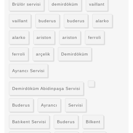
Brülör servisi
demirdöküm
vaillant
vaillant
buderus
buderus
alarko
alarko
ariston
ariston
ferroli
ferroli
arçelik
Demirdöküm
Ayrancı Servisi
Demirdöküm Abidinpaşa Servisi
Buderus
Ayrancı
Servisi
Batıkent Servisi
Buderus
Bilkent