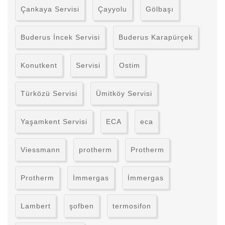
Çankaya Servisi
Çayyolu
Gölbaşı
Buderus İncek Servisi
Buderus Karapürçek
Konutkent
Servisi
Ostim
Türközü Servisi
Ümitköy Servisi
Yaşamkent Servisi
ECA
eca
Viessmann
protherm
Protherm
Protherm
İmmergas
İmmergas
Lambert
şofben
termosifon