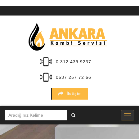
ANA
SAYFA
KURUMSAL
HİZMETLER
0.312.439 9237
BÖLGELER
0537 257 72 66
MARKALAR
İletişim
SERVİSLER
İLETİŞİM