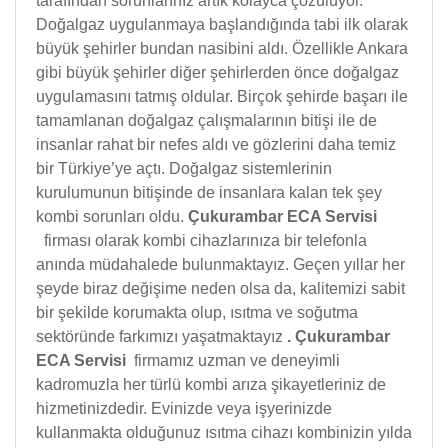
tarafından sorunlarınız artık kolayca çözülüyor.
Doğalgaz uygulanmaya başlandığında tabi ilk olarak
büyük şehirler bundan nasibini aldı. Özellikle Ankara
gibi büyük şehirler diğer şehirlerden önce doğalgaz
uygulamasını tatmış oldular. Birçok şehirde başarı ile
tamamlanan doğalgaz çalışmalarının bitişi ile de
insanlar rahat bir nefes aldı ve gözlerini daha temiz
bir Türkiye’ye açtı. Doğalgaz sistemlerinin
kurulumunun bitişinde de insanlara kalan tek şey
kombi sorunları oldu.
Çukurambar ECA Servisi
firması olarak kombi cihazlarınıza bir telefonla
anında müdahalede bulunmaktayız. Geçen yıllar her
şeyde biraz değişime neden olsa da, kalitemizi sabit
bir şekilde korumakta olup, ısıtma ve soğutma
sektöründe farkımızı yaşatmaktayız
.
Çukurambar
ECA Servisi
firmamız uzman ve deneyimli
kadromuzla her türlü kombi arıza şikayetleriniz de
hizmetinizdedir. Evinizde veya işyerinizde
kullanmakta olduğunuz ısıtma cihazı kombinizin yılda