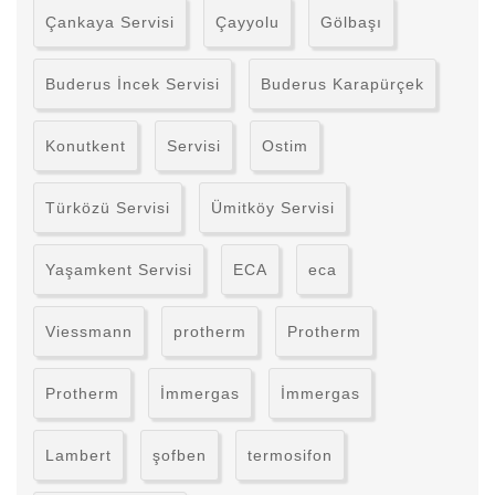
Çankaya Servisi
Çayyolu
Gölbaşı
Buderus İncek Servisi
Buderus Karapürçek
Konutkent
Servisi
Ostim
Türközü Servisi
Ümitköy Servisi
Yaşamkent Servisi
ECA
eca
Viessmann
protherm
Protherm
Protherm
İmmergas
İmmergas
Lambert
şofben
termosifon