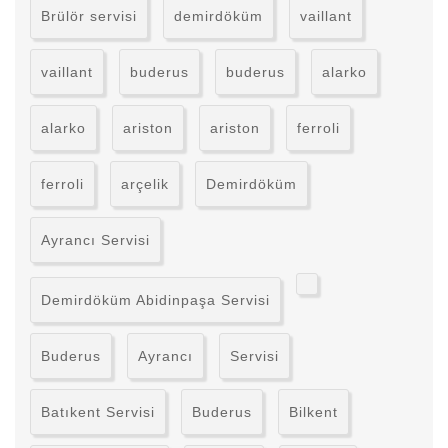
Brülör servisi
demirdöküm
vaillant
vaillant
buderus
buderus
alarko
alarko
ariston
ariston
ferroli
ferroli
arçelik
Demirdöküm
Ayrancı Servisi
Demirdöküm Abidinpaşa Servisi
Buderus
Ayrancı
Servisi
Batıkent Servisi
Buderus
Bilkent