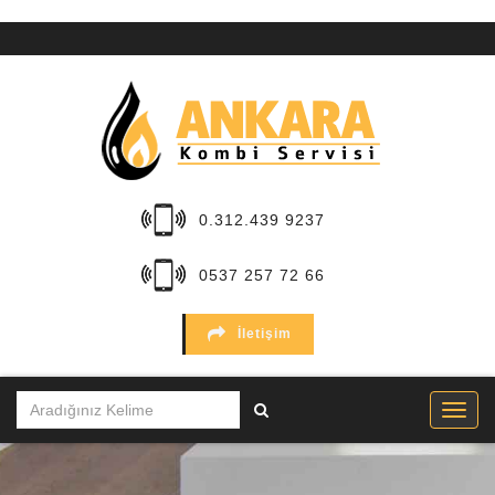
ANA
SAYFA
KURUMSAL
HİZMETLER
0.312.439 9237
BÖLGELER
0537 257 72 66
MARKALAR
İletişim
SERVİSLER
İLETİŞİM