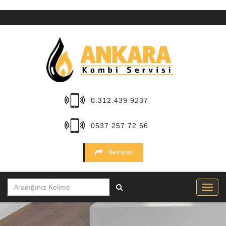
ANA
SAYFA
KURUMSAL
HİZMETLER
0.312.439 9237
BÖLGELER
0537 257 72 66
MARKALAR
İletişim
SERVİSLER
İLETİŞİM