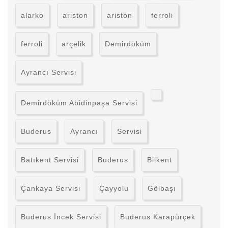
alarko
ariston
ariston
ferroli
ferroli
arçelik
Demirdöküm
Ayrancı Servisi
Demirdöküm Abidinpaşa Servisi
Buderus
Ayrancı
Servisi
Batıkent Servisi
Buderus
Bilkent
Çankaya Servisi
Çayyolu
Gölbaşı
Buderus İncek Servisi
Buderus Karapürçek