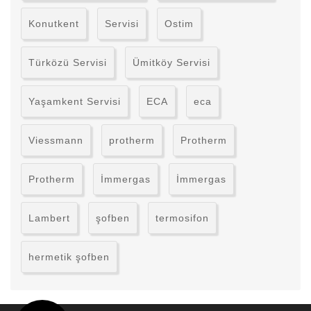
Konutkent
Servisi
Ostim
Türközü Servisi
Ümitköy Servisi
Yaşamkent Servisi
ECA
eca
Viessmann
protherm
Protherm
Protherm
İmmergas
İmmergas
Lambert
şofben
termosifon
hermetik şofben