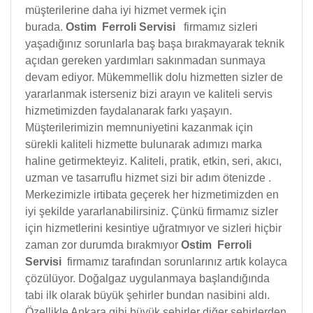
müşterilerine daha iyi hizmet vermek için
burada.
Ostim Ferroli Servisi
firmamız sizleri
yaşadığınız sorunlarla baş başa bırakmayarak teknik
açıdan gereken yardımları sakınmadan sunmaya
devam ediyor. Mükemmellik dolu hizmetten sizler de
yararlanmak isterseniz bizi arayın ve kaliteli servis
hizmetimizden faydalanarak farkı yaşayın.
Müşterilerimizin memnuniyetini kazanmak için
sürekli kaliteli hizmette bulunarak adımızı marka
haline getirmekteyiz. Kaliteli, pratik, etkin, seri, akıcı,
uzman ve tasarruflu hizmet sizi bir adım ötenizde .
Merkezimizle irtibata geçerek her hizmetimizden en
iyi şekilde yararlanabilirsiniz. Çünkü firmamız sizler
için hizmetlerini kesintiye uğratmıyor ve sizleri hiçbir
zaman zor durumda bırakmıyor
Ostim Ferroli
Servisi
firmamız tarafından sorunlarınız artık kolayca
çözülüyor. Doğalgaz uygulanmaya başlandığında
tabi ilk olarak büyük şehirler bundan nasibini aldı.
Özellikle Ankara gibi büyük şehirler diğer şehirlerden