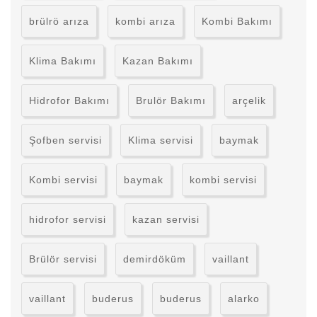
brülrö arıza
kombi arıza
Kombi Bakımı
Klima Bakımı
Kazan Bakımı
Hidrofor Bakımı
Brulör Bakımı
arçelik
Şofben servisi
Klima servisi
baymak
Kombi servisi
baymak
kombi servisi
hidrofor servisi
kazan servisi
Brülör servisi
demirdöküm
vaillant
vaillant
buderus
buderus
alarko