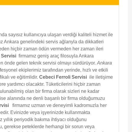
a sayısız kullanıcıya ulaşan verdiği kaliteli hizmet ile
 Ankara genelindeki servis ağlarıyla da dikkatleri
iteden hiçbir zaman ödün vermeden her zaman ileri
i Servisi
firmamız geniş araç filosuyla Ankara
ren önde gelen teknik servisi olmayı sürdürüyor.
Ankara
esyonel ekiplerimiz tarafından yerinde, hızlı ve etkili
ikalı ve eğitimlidir.
Cebeci Ferroli Servisi
ile iletişime
re yardımcı olacaktır. Tüketicilerini hiçbir zaman
unabilmiş olan bir firma olarak sizleri ne kadar
e alanında ne denli başarılı bir firma olduğumuzu
rvisi
firmamız uzman ve deneyimli kadromuzla her
dedir. Evinizde veya işyerinizde kullanmakta
z yıllık periyodik bakıma ihtiyacı olduğunu
u, gerekse peteklerde herhangi bir sorun veya