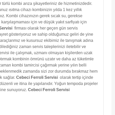
ürlü kombi arıza şikayetleriniz de hizmetinizdedir.
uz ısıtma cihazı kombinizin yılda 1 kez yıllık
ız. Kombi cihazınızın gerek sıcak su, gerekse
karşılaşmaması için ve düşük yakıt sarfiyatı için
 Servisi
firması olarak her geçen gün servis
gayret gösteriyoruz ve sahip olduğumuz geliri de yine
l araçlarımız ve kusursuz ekibimiz ile tanışmak adına
ilediğiniz zaman servis taleplerinizi iletebilir ve
ervisi ile çalışmak, uzmanı olmayan kişilerden uzak
aptırmak kombinin ömrünü uzatır ve daha az tüketimle
zaman kombi tamircisi çağırmak yerine yılın belli
 beklenmedik zamanda sizi zor durumda bırakmaz hem
k sağlar.
Cebeci Ferroli Servisi
olarak tertip içinde
 düzenli ve itina ile yapılanıdır. Yoğun tempoda projeler
isine sunuyoruz.
Cebeci Ferroli Servisi