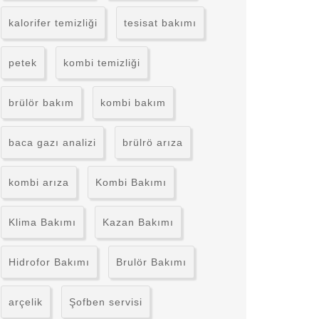
kalorifer temizliği
tesisat bakımı
petek
kombi temizliği
brülör bakım
kombi bakım
baca gazı analizi
brülrö arıza
kombi arıza
Kombi Bakımı
Klima Bakımı
Kazan Bakımı
Hidrofor Bakımı
Brulör Bakımı
arçelik
Şofben servisi