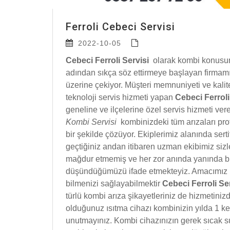
Ferroli Cebeci Servisi
2022-10-05
Cebeci Ferroli Servisi
olarak kombi konusund
adından sıkça söz ettirmeye başlayan firmamız
üzerine çekiyor. Müşteri memnuniyeti ve kal
teknoloji servis hizmeti yapan
Cebeci Ferrol
geneline ve ilçelerine özel servis hizmeti ve
Kombi Servisi
kombinizdeki tüm arızaları prof
bir şekilde çözüyor. Ekiplerimiz alanında sertif
geçtiğiniz andan itibaren uzman ekibimiz sizle
mağdur etmemiş ve her zor anında yanında bul
düşündüğümüzü ifade etmekteyiz. Amacımız is
bilmenizi sağlayabilmektir
Cebeci Ferroli Se
türlü kombi arıza şikayetleriniz de hizmetiniz
olduğunuz ısıtma cihazı kombinizin yılda 1 ke
unutmayınız. Kombi cihazınızın gerek sıcak s