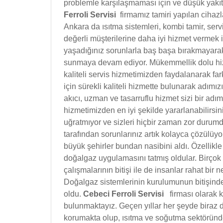
problemle karşılaşmaması için ve düşük yakıt 
Ferroli Servisi
firmamız tamiri yapılan cihazl
Ankara da ısıtma sistemleri, kombi tamir, ser
değerli müşterilerine daha iyi hizmet vermek 
yaşadığınız sorunlarla baş başa bırakmayara
sunmaya devam ediyor. Mükemmellik dolu hizm
kaliteli servis hizmetimizden faydalanarak f
için sürekli kaliteli hizmette bulunarak adımızı 
akıcı, uzman ve tasarruflu hizmet sizi bir adı
hizmetimizden en iyi şekilde yararlanabilirsini
uğratmıyor ve sizleri hiçbir zaman zor durum
tarafından sorunlarınız artık kolayca çözülüy
büyük şehirler bundan nasibini aldı. Özellikl
doğalgaz uygulamasını tatmış oldular. Birço
çalışmalarının bitişi ile de insanlar rahat bir 
Doğalgaz sistemlerinin kurulumunun bitişinde
oldu.
Cebeci Ferroli Servisi
firması olarak 
bulunmaktayız. Geçen yıllar her şeyde biraz d
korumakta olup, ısıtma ve soğutma sektöründ