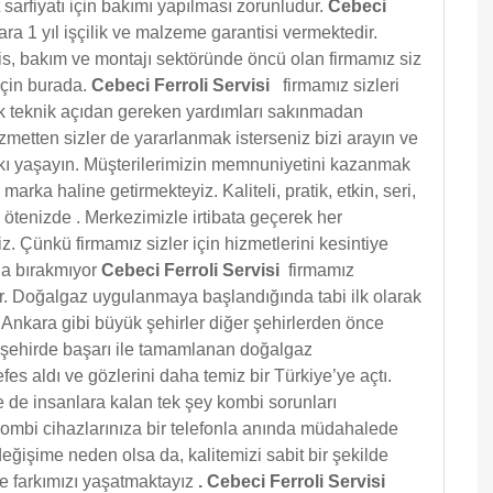
sarfiyatı için bakımı yapılması zorunludur.
Cebeci
ara 1 yıl işçilik ve malzeme garantisi vermektedir.
vis, bakım ve montajı sektöründe öncü olan firmamız siz
için burada.
Cebeci Ferroli Servisi
firmamız sizleri
k teknik açıdan gereken yardımları sakınmadan
etten sizler de yararlanmak isterseniz bizi arayın ve
arkı yaşayın. Müşterilerimizin memnuniyetini kazanmak
marka haline getirmekteyiz. Kaliteli, pratik, etkin, seri,
m ötenizde . Merkezimizle irtibata geçerek her
z. Çünkü firmamız sizler için hizmetlerini kesintiye
da bırakmıyor
Cebeci Ferroli Servisi
firmamız
or. Doğalgaz uygulanmaya başlandığında tabi ilk olarak
e Ankara gibi büyük şehirler diğer şehirlerden önce
k şehirde başarı ile tamamlanan doğalgaz
nefes aldı ve gözlerini daha temiz bir Türkiye’ye açtı.
 de insanlara kalan tek şey kombi sorunları
kombi cihazlarınıza bir telefonla anında müdahalede
eğişime neden olsa da, kalitemizi sabit bir şekilde
e farkımızı yaşatmaktayız
.
Cebeci Ferroli Servisi