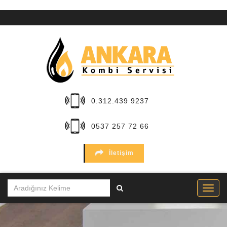
ANA
SAYFA
KURUMSAL
HİZMETLER
0.312.439 9237
BÖLGELER
0537 257 72 66
MARKALAR
İletişim
SERVİSLER
İLETİŞİM