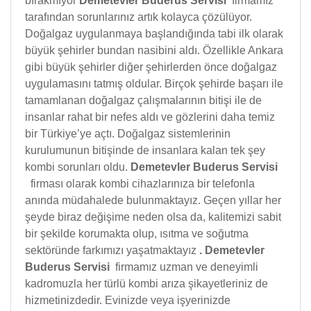
bırakmıyor
Demetevler Buderus Servisi
firmamız
tarafından sorunlarınız artık kolayca çözülüyor.
Doğalgaz uygulanmaya başlandığında tabi ilk olarak
büyük şehirler bundan nasibini aldı. Özellikle Ankara
gibi büyük şehirler diğer şehirlerden önce doğalgaz
uygulamasını tatmış oldular. Birçok şehirde başarı ile
tamamlanan doğalgaz çalışmalarının bitişi ile de
insanlar rahat bir nefes aldı ve gözlerini daha temiz
bir Türkiye’ye açtı. Doğalgaz sistemlerinin
kurulumunun bitişinde de insanlara kalan tek şey
kombi sorunları oldu.
Demetevler Buderus Servisi
firması olarak kombi cihazlarınıza bir telefonla
anında müdahalede bulunmaktayız. Geçen yıllar her
şeyde biraz değişime neden olsa da, kalitemizi sabit
bir şekilde korumakta olup, ısıtma ve soğutma
sektöründe farkımızı yaşatmaktayız
.
Demetevler
Buderus Servisi
firmamız uzman ve deneyimli
kadromuzla her türlü kombi arıza şikayetleriniz de
hizmetinizdedir. Evinizde veya işyerinizde