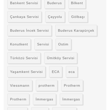
Batıkent Servisi
Buderus
Bilkent
Çankaya Servisi
Çayyolu
Gölbaşı
Buderus İncek Servisi
Buderus Karapürçek
Konutkent
Servisi
Ostim
Türközü Servisi
Ümitköy Servisi
Yaşamkent Servisi
ECA
eca
Viessmann
protherm
Protherm
Protherm
İmmergas
İmmergas