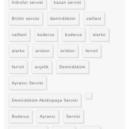
hidrofor servisi
kazan servisi
Brülör servisi
demirdöküm
vaillant
vaillant
buderus
buderus
alarko
alarko
ariston
ariston
ferroli
ferroli
arçelik
Demirdöküm
Ayrancı Servisi
Demirdöküm Abidinpaşa Servisi
Buderus
Ayrancı
Servisi