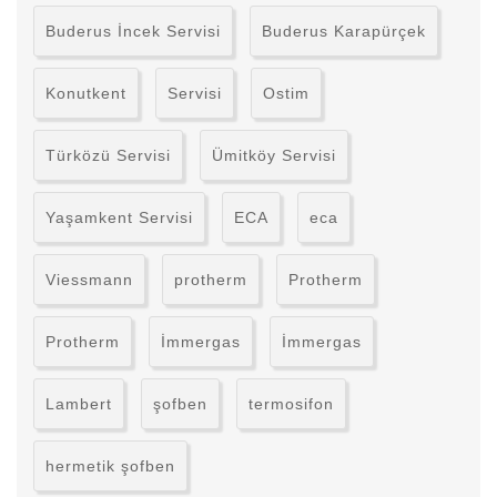
Buderus İncek Servisi
Buderus Karapürçek
Konutkent
Servisi
Ostim
Türközü Servisi
Ümitköy Servisi
Yaşamkent Servisi
ECA
eca
Viessmann
protherm
Protherm
Protherm
İmmergas
İmmergas
Lambert
şofben
termosifon
hermetik şofben