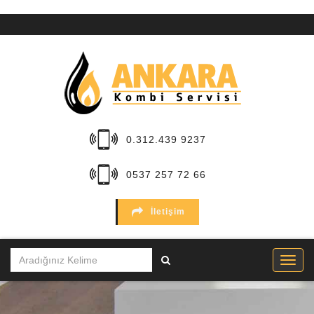
ANA
SAYFA
KURUMSAL
HİZMETLER
0.312.439 9237
BÖLGELER
0537 257 72 66
MARKALAR
İletişim
SERVİSLER
İLETİŞİM