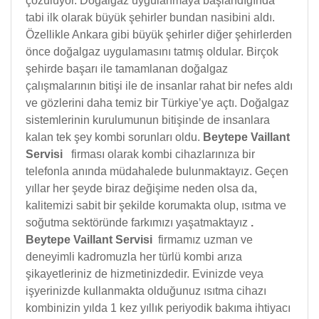
çözülüyor. Doğalgaz uygulanmaya başlandığında
tabi ilk olarak büyük şehirler bundan nasibini aldı.
Özellikle Ankara gibi büyük şehirler diğer şehirlerden
önce doğalgaz uygulamasını tatmış oldular. Birçok
şehirde başarı ile tamamlanan doğalgaz
çalışmalarının bitişi ile de insanlar rahat bir nefes aldı
ve gözlerini daha temiz bir Türkiye’ye açtı. Doğalgaz
sistemlerinin kurulumunun bitişinde de insanlara
kalan tek şey kombi sorunları oldu.
Beytepe Vaillant
Servisi
firması olarak kombi cihazlarınıza bir
telefonla anında müdahalede bulunmaktayız. Geçen
yıllar her şeyde biraz değişime neden olsa da,
kalitemizi sabit bir şekilde korumakta olup, ısıtma ve
soğutma sektöründe farkımızı yaşatmaktayız
.
Beytepe Vaillant Servisi
firmamız uzman ve
deneyimli kadromuzla her türlü kombi arıza
şikayetleriniz de hizmetinizdedir. Evinizde veya
işyerinizde kullanmakta olduğunuz ısıtma cihazı
kombinizin yılda 1 kez yıllık periyodik bakıma ihtiyacı