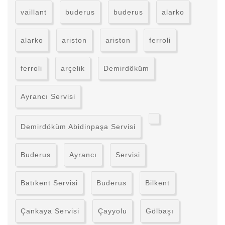
vaillant
buderus
buderus
alarko
alarko
ariston
ariston
ferroli
ferroli
arçelik
Demirdöküm
Ayrancı Servisi
Demirdöküm Abidinpaşa Servisi
Buderus
Ayrancı
Servisi
Batıkent Servisi
Buderus
Bilkent
Çankaya Servisi
Çayyolu
Gölbaşı