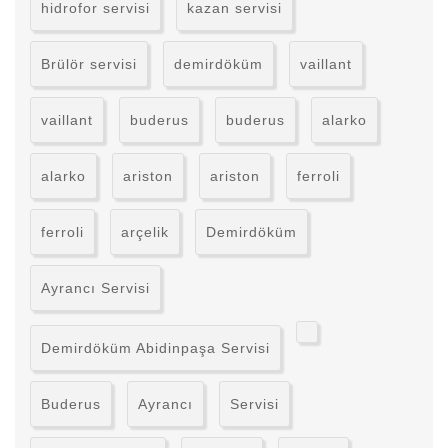
hidrofor servisi
kazan servisi
Brülör servisi
demirdöküm
vaillant
vaillant
buderus
buderus
alarko
alarko
ariston
ariston
ferroli
ferroli
arçelik
Demirdöküm
Ayrancı Servisi
Demirdöküm Abidinpaşa Servisi
Buderus
Ayrancı
Servisi