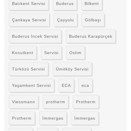
Batıkent Servisi
Buderus
Bilkent
Çankaya Servisi
Çayyolu
Gölbaşı
Buderus İncek Servisi
Buderus Karapürçek
Konutkent
Servisi
Ostim
Türközü Servisi
Ümitköy Servisi
Yaşamkent Servisi
ECA
eca
Viessmann
protherm
Protherm
Protherm
İmmergas
İmmergas