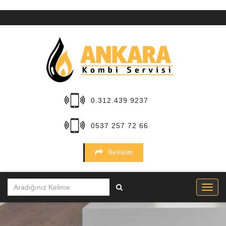
ANA
SAYFA
KURUMSAL
HİZMETLER
0.312.439 9237
BÖLGELER
0537 257 72 66
MARKALAR
İletişim
SERVİSLER
İLETİŞİM