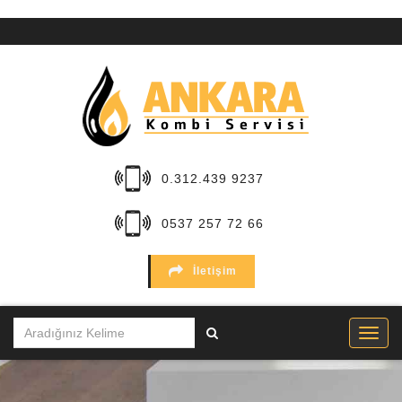
ANA
SAYFA
KURUMSAL
HİZMETLER
0.312.439 9237
BÖLGELER
0537 257 72 66
MARKALAR
İletişim
SERVİSLER
İLETİŞİM