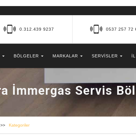
0.312.439 9237
0537 257 72 
R
BÖLGELER
MARKALAR
SERVİSLER
İ
a İmmergas Servis Böl
Kategoriler