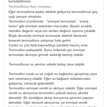
kurtulabilirsiniz.
Termosifonun Aşırı ısınması:
Eğer termosifona kadar elektrik geliyorsa termosifonun güç
ışığı yanıyor olmalıdır.
Termosifon ürünlerinde “emniyet termostatı”, “enerji
kesici” gibi emniyet sistemleri mevcuttur. Bazen sıcaklık
istenilen değerin veya izin verilen değerin üzerine çıkabilir.
Böyle durumda emniyet termostatı elektrik devresini
keserek termosifonu çalışmaz hale getirir.
Çünkü su çok fazla kaynadıkça içerideki basınç artar.
Termosifon patlayabilir. Bunu önlemek için emniyet
termostatı devreye girerek elektriği kesmiş olabilir.
Termosifonun su akıtma sebebi birkaç tane olabilir.
Termosifon sıcak su ve soğuk su bağlantısı gevşemiş veya
tam sıkılmamış olabilir. Eğer su bağlantı noktalarından
geliyorsa, sıkılarak giderilebilir.
Termosifon emniyet ventili su akıtıyor olabilir. Eğer emniyet
ventili su akıtıyorsa termosifon yüksek basınç altında
demektir. Bir süreliğine akıtıp duruyorsa görevini yapıyor
demektir. Eğer devamlı akıtıyorsa; ya emniyet ventili