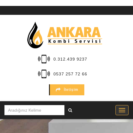
ANA
SAYFA
KURUMSAL
HİZMETLER
0.312.439 9237
BÖLGELER
0537 257 72 66
MARKALAR
İletişim
SERVİSLER
İLETİŞİM