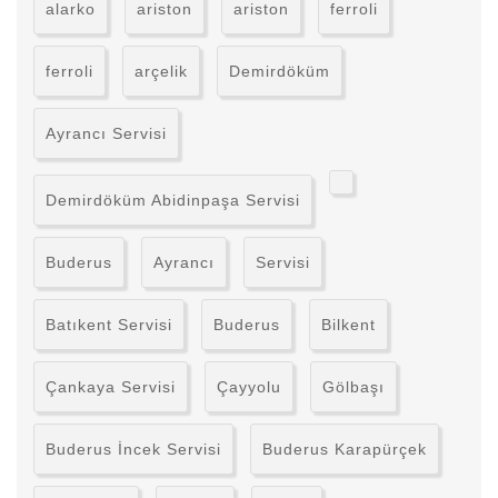
alarko
ariston
ariston
ferroli
ferroli
arçelik
Demirdöküm
Ayrancı Servisi
Demirdöküm Abidinpaşa Servisi
Buderus
Ayrancı
Servisi
Batıkent Servisi
Buderus
Bilkent
Çankaya Servisi
Çayyolu
Gölbaşı
Buderus İncek Servisi
Buderus Karapürçek