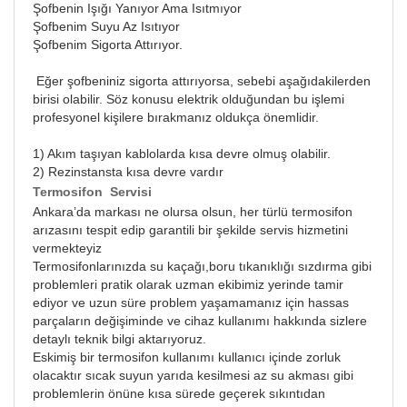
Şofbenin Işığı Yanıyor Ama Isıtmıyor
Şofbenim Suyu Az Isıtıyor
Şofbenim Sigorta Attırıyor.
Eğer şofbeniniz sigorta attırıyorsa, sebebi aşağıdakilerden
birisi olabilir. Söz konusu elektrik olduğundan bu işlemi
profesyonel kişilere bırakmanız oldukça önemlidir.
1) Akım taşıyan kablolarda kısa devre olmuş olabilir.
2) Rezinstansta kısa devre vardır
Termosifon Servisi
Ankara’da markası ne olursa olsun, her türlü termosifon
arızasını tespit edip garantili bir şekilde servis hizmetini
vermekteyiz
Termosifonlarınızda su kaçağı,boru tıkanıklığı sızdırma gibi
problemleri pratik olarak uzman ekibimiz yerinde tamir
ediyor ve uzun süre problem yaşamamanız için hassas
parçaların değişiminde ve cihaz kullanımı hakkında sizlere
detaylı teknik bilgi aktarıyoruz.
Eskimiş bir termosifon kullanımı kullanıcı içinde zorluk
olacaktır sıcak suyun yarıda kesilmesi az su akması gibi
problemlerin önüne kısa sürede geçerek sıkıntıdan