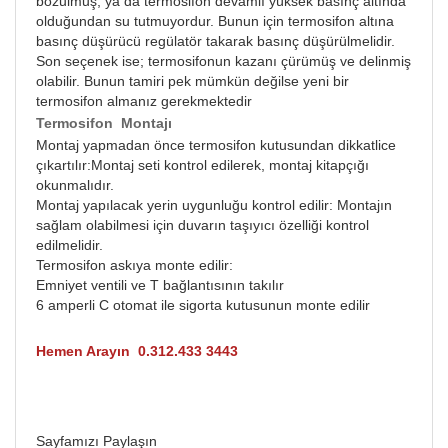
bozulmuş, ya da termosifon devamlı yüksek basınç altında
olduğundan su tutmuyordur. Bunun için termosifon altına
basınç düşürücü regülatör takarak basınç düşürülmelidir.
Son seçenek ise; termosifonun kazanı çürümüş ve delinmiş
olabilir. Bunun tamiri pek mümkün değilse yeni bir
termosifon almanız gerekmektedir
Termosifon Montajı
Montaj yapmadan önce termosifon kutusundan dikkatlice
çıkartılır:Montaj seti kontrol edilerek, montaj kitapçığı
okunmalıdır.
Montaj yapılacak yerin uygunluğu kontrol edilir: Montajın
sağlam olabilmesi için duvarın taşıyıcı özelliği kontrol
edilmelidir.
Termosifon askıya monte edilir:
Emniyet ventili ve T bağlantısının takılır
6 amperli C otomat ile sigorta kutusunun monte edilir
Hemen Arayın 0.312.433 3443
Sayfamızı Paylaşın