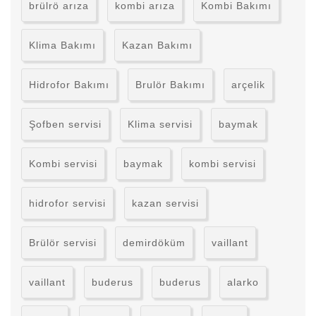
brülrö arıza
kombi arıza
Kombi Bakımı
Klima Bakımı
Kazan Bakımı
Hidrofor Bakımı
Brulör Bakımı
arçelik
Şofben servisi
Klima servisi
baymak
Kombi servisi
baymak
kombi servisi
hidrofor servisi
kazan servisi
Brülör servisi
demirdöküm
vaillant
vaillant
buderus
buderus
alarko