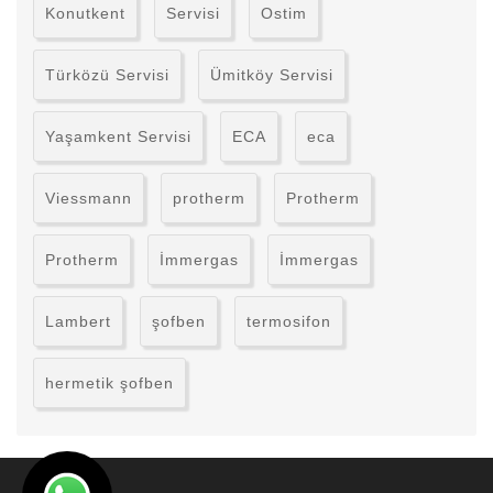
Konutkent
Servisi
Ostim
Türközü Servisi
Ümitköy Servisi
Yaşamkent Servisi
ECA
eca
Viessmann
protherm
Protherm
Protherm
İmmergas
İmmergas
Lambert
şofben
termosifon
hermetik şofben