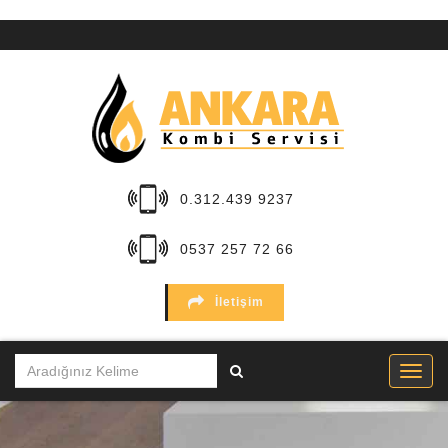
ANA
SAYFA
KURUMSAL
HİZMETLER
0.312.439 9237
BÖLGELER
0537 257 72 66
MARKALAR
İletişim
SERVİSLER
İLETİŞİM