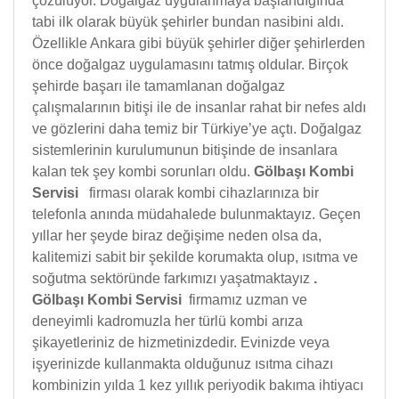
çözülüyor. Doğalgaz uygulanmaya başlandığında
tabi ilk olarak büyük şehirler bundan nasibini aldı.
Özellikle Ankara gibi büyük şehirler diğer şehirlerden
önce doğalgaz uygulamasını tatmış oldular. Birçok
şehirde başarı ile tamamlanan doğalgaz
çalışmalarının bitişi ile de insanlar rahat bir nefes aldı
ve gözlerini daha temiz bir Türkiye’ye açtı. Doğalgaz
sistemlerinin kurulumunun bitişinde de insanlara
kalan tek şey kombi sorunları oldu.
Gölbaşı Kombi
Servisi
firması olarak kombi cihazlarınıza bir
telefonla anında müdahalede bulunmaktayız. Geçen
yıllar her şeyde biraz değişime neden olsa da,
kalitemizi sabit bir şekilde korumakta olup, ısıtma ve
soğutma sektöründe farkımızı yaşatmaktayız
.
Gölbaşı Kombi Servisi
firmamız uzman ve
deneyimli kadromuzla her türlü kombi arıza
şikayetleriniz de hizmetinizdedir. Evinizde veya
işyerinizde kullanmakta olduğunuz ısıtma cihazı
kombinizin yılda 1 kez yıllık periyodik bakıma ihtiyacı