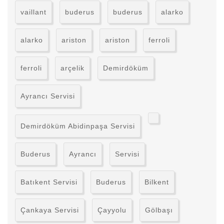
vaillant
buderus
buderus
alarko
alarko
ariston
ariston
ferroli
ferroli
arçelik
Demirdöküm
Ayrancı Servisi
Demirdöküm Abidinpaşa Servisi
Buderus
Ayrancı
Servisi
Batıkent Servisi
Buderus
Bilkent
Çankaya Servisi
Çayyolu
Gölbaşı