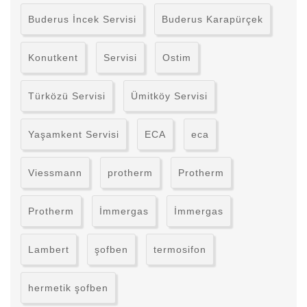
Buderus İncek Servisi
Buderus Karapürçek
Konutkent
Servisi
Ostim
Türközü Servisi
Ümitköy Servisi
Yaşamkent Servisi
ECA
eca
Viessmann
protherm
Protherm
Protherm
İmmergas
İmmergas
Lambert
şofben
termosifon
hermetik şofben