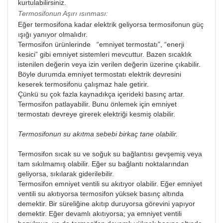
kurtulabilirsiniz.
Termosifonun Aşırı ısınması:
Eğer termosifona kadar elektrik geliyorsa termosifonun güç
ışığı yanıyor olmalıdır.
Termosifon ürünlerinde “emniyet termostatı”, “enerji
kesici” gibi emniyet sistemleri mevcuttur. Bazen sıcaklık
istenilen değerin veya izin verilen değerin üzerine çıkabilir.
Böyle durumda emniyet termostatı elektrik devresini
keserek termosifonu çalışmaz hale getirir.
Çünkü su çok fazla kaynadıkça içerideki basınç artar.
Termosifon patlayabilir. Bunu önlemek için emniyet
termostatı devreye girerek elektriği kesmiş olabilir.
Termosifonun su akıtma sebebi birkaç tane olabilir.
Termosifon sıcak su ve soğuk su bağlantısı gevşemiş veya
tam sıkılmamış olabilir. Eğer su bağlantı noktalarından
geliyorsa, sıkılarak giderilebilir.
Termosifon emniyet ventili su akıtıyor olabilir. Eğer emniyet
ventili su akıtıyorsa termosifon yüksek basınç altında
demektir. Bir süreliğine akıtıp duruyorsa görevini yapıyor
demektir. Eğer devamlı akıtıyorsa; ya emniyet ventili