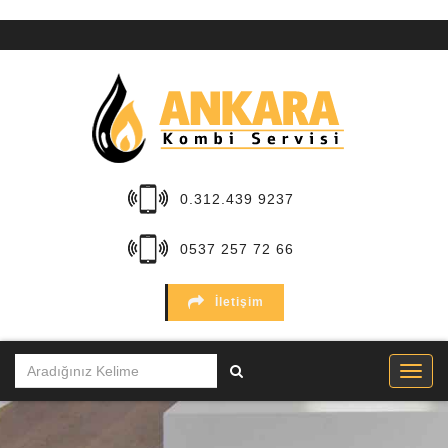
ANA
SAYFA
KURUMSAL
HİZMETLER
0.312.439 9237
BÖLGELER
0537 257 72 66
MARKALAR
İletişim
SERVİSLER
İLETİŞİM