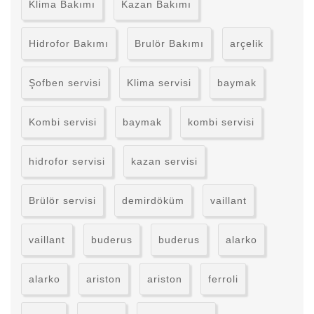
Klima Bakımı
Kazan Bakımı
Hidrofor Bakımı
Brulör Bakımı
arçelik
Şofben servisi
Klima servisi
baymak
Kombi servisi
baymak
kombi servisi
hidrofor servisi
kazan servisi
Brülör servisi
demirdöküm
vaillant
vaillant
buderus
buderus
alarko
alarko
ariston
ariston
ferroli