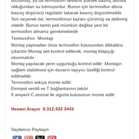
bozulmuş, ya da termosifon devamlı yüksek basınç altında
olduğundan su tutmuyordur. Bunun için termosifon altına
basınç düşürücü regülatör takarak basınç düşürülmelidir.
Son seçenek ise; termosifonun kazanı çürümüş ve delinmiş
olabilir. Bunun tamiri pek mümkün değilse yeni bir
termosifon almanız gerekmektedir
Termosifon Montajı
Montaj yapmadan önce termosifon kutusundan dikkatlice
çıkartılır:Montaj seti kontrol edilerek, montaj kitapçığı
okunmalıdır.
Montaj yapılacak yerin uygunluğu kontrol edilir: Montajın
sağlam olabilmesi için duvarın taşıyıcı özelliği kontrol
edilmelidir.
Termosifon askıya monte edilir:
Emniyet ventili ve T bağlantısının takılır
6 amperli C otomat ile sigorta kutusunun monte edilir
Hemen Arayın 0.312.433 3443
Sayfamızı Paylaşın