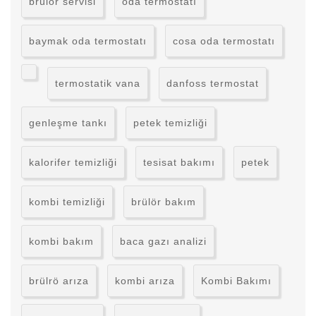
brülör servisi
oda termostatı
baymak oda termostatı
cosa oda termostatı
termostatik vana
danfoss termostat
genleşme tankı
petek temizliği
kalorifer temizliği
tesisat bakımı
petek
kombi temizliği
brülör bakım
kombi bakım
baca gazı analizi
brülrö arıza
kombi arıza
Kombi Bakımı