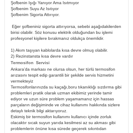
Şofbenin Işığı Yanıyor Ama Isıtmıyor
Şofbenim Suyu Az Isıtıyor
Şofbenim Sigorta Attırıyor.
Eğer şofbeniniz sigorta attırıyorsa, sebebi aşağıdakilerden
birisi olabilir. Söz konusu elektrik olduğundan bu işlemi
profesyonel kişilere bırakmanız oldukça önemlidir.
1) Akım taşıyan kablolarda kısa devre olmuş olabilir.
2) Rezinstansta kısa devre vardır
Termosifon Servisi
Ankara’da markası ne olursa olsun, her türlü termosifon
arızasını tespit edip garantili bir şekilde servis hizmetini
vermekteyiz
Termosifonlarınızda su kaçağı,boru tıkanıklığı sızdırma gibi
problemleri pratik olarak uzman ekibimiz yerinde tamir
ediyor ve uzun süre problem yaşamamanız için hassas
parçaların değişiminde ve cihaz kullanımı hakkında sizlere
detaylı teknik bilgi aktarıyoruz.
Eskimiş bir termosifon kullanımı kullanıcı içinde zorluk
olacaktır sıcak suyun yarıda kesilmesi az su akması gibi
problemlerin önüne kısa sürede geçerek sıkıntıdan