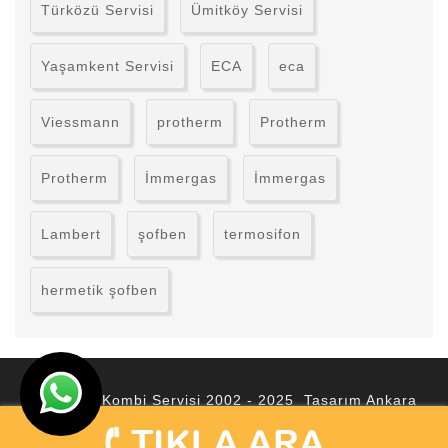
Türközü Servisi
Ümitköy Servisi
Yaşamkent Servisi
ECA
eca
Viessmann
protherm
Protherm
Protherm
İmmergas
İmmergas
Lambert
şofben
termosifon
hermetik şofben
© Ankara Kombi Servisi 2002 - 2025 Tasarım
Ankara
Hosting