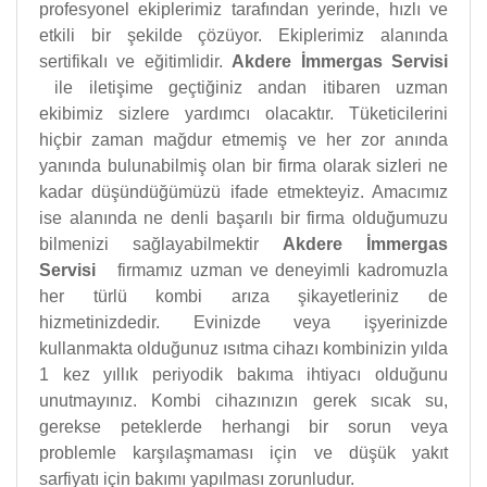
profesyonel ekiplerimiz tarafından yerinde, hızlı ve
etkili bir şekilde çözüyor. Ekiplerimiz alanında
sertifikalı ve eğitimlidir.
Akdere İmmergas Servisi
ile iletişime geçtiğiniz andan itibaren uzman
ekibimiz sizlere yardımcı olacaktır. Tüketicilerini
hiçbir zaman mağdur etmemiş ve her zor anında
yanında bulunabilmiş olan bir firma olarak sizleri ne
kadar düşündüğümüzü ifade etmekteyiz. Amacımız
ise alanında ne denli başarılı bir firma olduğumuzu
bilmenizi sağlayabilmektir
Akdere İmmergas
Servisi
firmamız uzman ve deneyimli kadromuzla
her türlü kombi arıza şikayetleriniz de
hizmetinizdedir. Evinizde veya işyerinizde
kullanmakta olduğunuz ısıtma cihazı kombinizin yılda
1 kez yıllık periyodik bakıma ihtiyacı olduğunu
unutmayınız. Kombi cihazınızın gerek sıcak su,
gerekse peteklerde herhangi bir sorun veya
problemle karşılaşmaması için ve düşük yakıt
sarfiyatı için bakımı yapılması zorunludur.