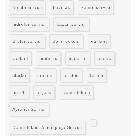
Kombi servisi
baymak
kombi servisi
hidrofor servisi
kazan servisi
Brülör servisi
demirdöküm
vaillant
vaillant
buderus
buderus
alarko
alarko
ariston
ariston
ferroli
ferroli
arçelik
Demirdöküm
Ayrancı Servisi
Demirdöküm Abidinpaşa Servisi