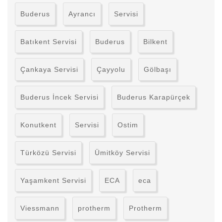
Buderus
Ayrancı
Servisi
Batıkent Servisi
Buderus
Bilkent
Çankaya Servisi
Çayyolu
Gölbaşı
Buderus İncek Servisi
Buderus Karapürçek
Konutkent
Servisi
Ostim
Türközü Servisi
Ümitköy Servisi
Yaşamkent Servisi
ECA
eca
Viessmann
protherm
Protherm