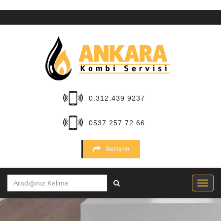
ANA
SAYFA
KURUMSAL
HİZMETLER
0.312.439 9237
BÖLGELER
0537 257 72 66
MARKALAR
İletişim
SERVİSLER
İLETİŞİM