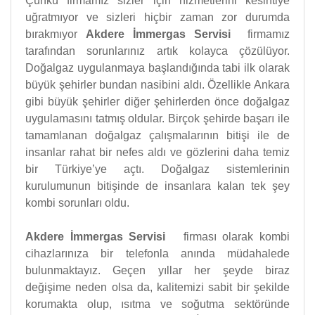
Çünkü firmamız sizler için hizmetlerini kesintiye
uğratmıyor ve sizleri hiçbir zaman zor durumda
bırakmıyor
Akdere İmmergas Servisi
firmamız
tarafından sorunlarınız artık kolayca çözülüyor.
Doğalgaz uygulanmaya başlandığında tabi ilk olarak
büyük şehirler bundan nasibini aldı. Özellikle Ankara
gibi büyük şehirler diğer şehirlerden önce doğalgaz
uygulamasını tatmış oldular. Birçok şehirde başarı ile
tamamlanan doğalgaz çalışmalarının bitişi ile de
insanlar rahat bir nefes aldı ve gözlerini daha temiz
bir Türkiye’ye açtı. Doğalgaz sistemlerinin
kurulumunun bitişinde de insanlara kalan tek şey
kombi sorunları oldu.
Akdere İmmergas Servisi
firması olarak kombi
cihazlarınıza bir telefonla anında müdahalede
bulunmaktayız. Geçen yıllar her şeyde biraz
değişime neden olsa da, kalitemizi sabit bir şekilde
korumakta olup, ısıtma ve soğutma sektöründe