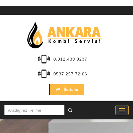
ANA
SAYFA
KURUMSAL
HİZMETLER
0.312.439 9237
BÖLGELER
0537 257 72 66
MARKALAR
İletişim
SERVİSLER
İLETİŞİM