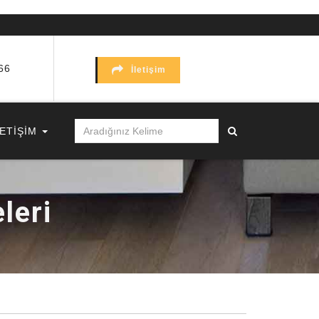
66
İletişim
LETİŞİM
leri