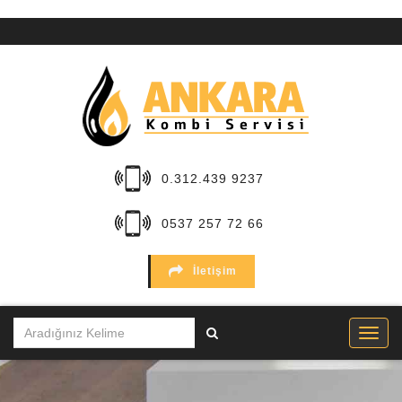
ANA
SAYFA
KURUMSAL
HİZMETLER
0.312.439 9237
BÖLGELER
0537 257 72 66
MARKALAR
İletişim
SERVİSLER
İLETİŞİM