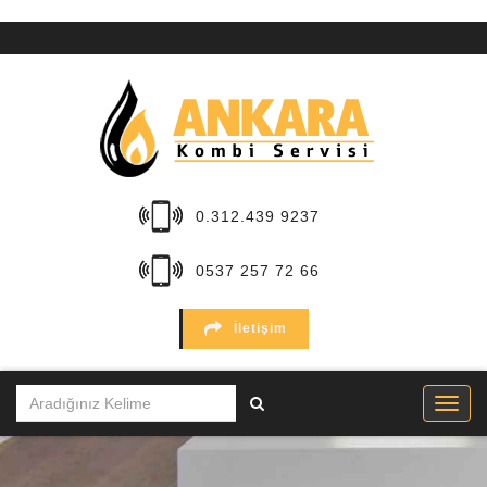
ANA
SAYFA
KURUMSAL
HİZMETLER
0.312.439 9237
BÖLGELER
0537 257 72 66
MARKALAR
İletişim
SERVİSLER
İLETİŞİM