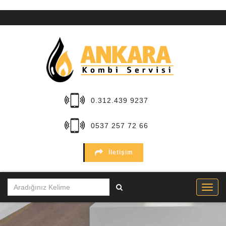
ANA
SAYFA
KURUMSAL
HİZMETLER
0.312.439 9237
BÖLGELER
0537 257 72 66
MARKALAR
İletişim
SERVİSLER
İLETİŞİM